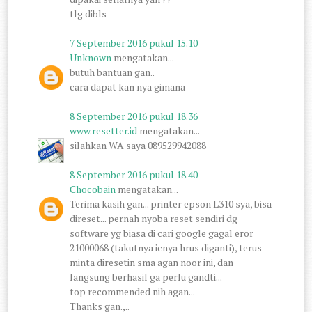
tlg dibls
7 September 2016 pukul 15.10
Unknown
mengatakan...
butuh bantuan gan..
cara dapat kan nya gimana
8 September 2016 pukul 18.36
www.resetter.id
mengatakan...
silahkan WA saya 089529942088
8 September 2016 pukul 18.40
Chocobain
mengatakan...
Terima kasih gan... printer epson L310 sya, bisa
direset... pernah nyoba reset sendiri dg
software yg biasa di cari google gagal eror
21000068 (takutnya icnya hrus diganti), terus
minta diresetin sma agan noor ini, dan
langsung berhasil ga perlu gandti...
top recommended nih agan...
Thanks gan.,..