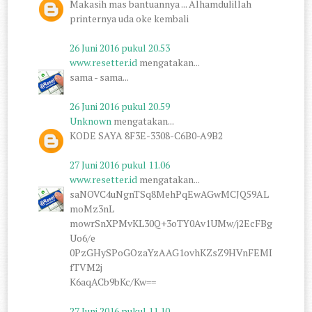
Makasih mas bantuannya ... Alhamdulillah
printernya uda oke kembali
26 Juni 2016 pukul 20.53
www.resetter.id
mengatakan...
sama - sama...
26 Juni 2016 pukul 20.59
Unknown
mengatakan...
KODE SAYA 8F3E-3308-C6B0-A9B2
27 Juni 2016 pukul 11.06
www.resetter.id
mengatakan...
saNOVC4uNgnTSq8MehPqEwAGwMCJQ59AL
moMz3nL
mowrSnXPMvKL30Q+3oTY0Av1UMw/j2EcFBg
Uo6/e
0PzGHySPoGOzaYzAAG1ovhKZsZ9HVnFEMI
fTVM2j
K6aqACb9bKc/Kw==
27 Juni 2016 pukul 11.10