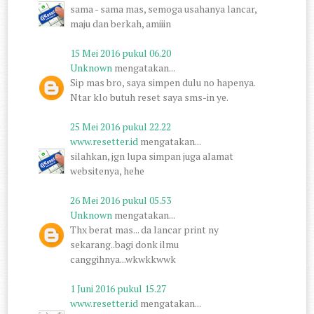
sama - sama mas, semoga usahanya lancar,
maju dan berkah, amiiin
15 Mei 2016 pukul 06.20
Unknown
mengatakan...
Sip mas bro, saya simpen dulu no hapenya.
Ntar klo butuh reset saya sms-in ye.
25 Mei 2016 pukul 22.22
www.resetter.id
mengatakan...
silahkan, jgn lupa simpan juga alamat
websitenya, hehe
26 Mei 2016 pukul 05.53
Unknown
mengatakan...
Thx berat mas... da lancar print ny
sekarang..bagi donk ilmu
canggihnya...wkwkkwwk
1 Juni 2016 pukul 15.27
www.resetter.id
mengatakan...