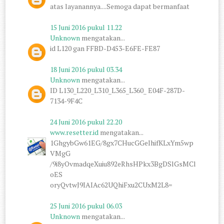
atas layanannya....Semoga dapat bermanfaat
15 Juni 2016 pukul 11.22
Unknown
mengatakan...
id L120 gan FFBD-D453-E6FE-FE87
18 Juni 2016 pukul 03.34
Unknown
mengatakan...
ID L130_L220_L310_L365_L360_ E04F-287D-
7134-9F4C
24 Juni 2016 pukul 22.20
www.resetter.id
mengatakan...
1GhgybGw61EG/8gx7CHucGGeIhifKLxYm5wp
VMgG
/9i8yOvmadqeXuiu892eRhsHPkx3BgDSlGsMCl
oES
oryQvtwJ9IAIAc62UQhiFxu2CUxM2L8=
25 Juni 2016 pukul 06.03
Unknown
mengatakan...