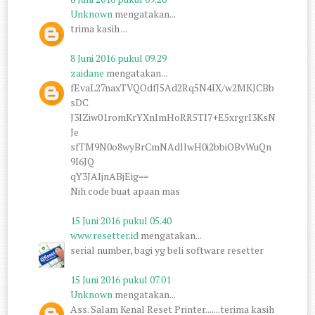
Unknown
mengatakan...
trima kasih ...
8 Juni 2016 pukul 09.29
zaidane
mengatakan...
fEvaL27naxTVQOdfJ5Ad2Rq5N4IX/w2MKJCBb
sDC
J3IZiw01romKrYXnImHoRR5TI7+E5xrgrI3KsN
Je
sfTM9N0o8wyBrCmNAdllwH0i2bbiOBvWuQn
9I6JQ
qY3JAIjnABjEig==
Nih code buat apaan mas
15 Juni 2016 pukul 05.40
www.resetter.id
mengatakan...
serial number, bagi yg beli software resetter
15 Juni 2016 pukul 07.01
Unknown
mengatakan...
Ass. Salam Kenal Reset Printer.......terima kasih