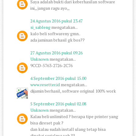
Saya adalah bukti dari keberhasilan software
ini,, jangan ragu ayo,,
24 Agustus 2016 pukul 23.47
si_sableng
mengatakan...
kalo beli softwareny gmn..
ada jaminan brhasil gk bos??
27 Agustus 2016 pukul 09.26
Unknown
mengatakan...
9CCD-5763-2726-2C76
4 September 2016 pukul 15.00
www.resetter.id
mengatakan...
dijamin berhasil, software original 100% work
5 September 2016 pukul 02.08
Unknown
mengatakan...
Kalau beli unlimited ? berapa tipe printer yang
bisa direset pak ?
dan kalau sudah install ulang tetap bisa
dipakai serialnya yah ??