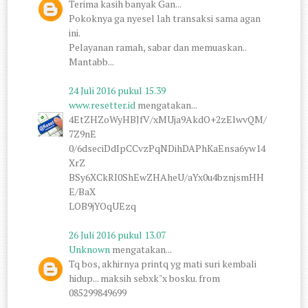
Terima kasih banyak Gan...
Pokoknya ga nyesel lah transaksi sama agan
ini.
Pelayanan ramah, sabar dan memuaskan..
Mantabb...
24 Juli 2016 pukul 15.39
www.resetter.id
mengatakan...
4EtZHZoWyHBJfV/xMUja9AkdO+2zElwvQM/
7Z9nE
0/6dseciDdIpCCvzPqNDihDAPhKaEnsa6yw14
XrZ
BSy6XCkRI0ShEwZHAheU/aYx0u4bznjsmHH
E/BaX
LOB9jYOqUEzq
26 Juli 2016 pukul 13.07
Unknown
mengatakan...
Tq bos, akhirnya printq yg mati suri kembali
hidup... maksih sebxk"x bosku. from
085299849699