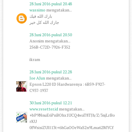
28 Juni 2016 pukul 20.48
wassimo
mengatakan...
بارك الله فيك
جازك الله كل خير
28 Juni 2016 pukul 20.50
Anonim mengatakan...
256B-C72D-7926-F352
ikram
28 Juni 2016 pukul 22.28
Joe AJun
mengatakan...
Epson L220 ID Hardwarenya : 6B59-F927-
C937-1937
30 Juni 2016 pukul 12.21
www.resetter.id
mengatakan...
+bP9NnuE6PnBOhx1UCQ4waT8TJh/Z/3njLrBo
rKU
0fWsisiZUll13t+6hGaOOeWaS2n9Lma62MYCf