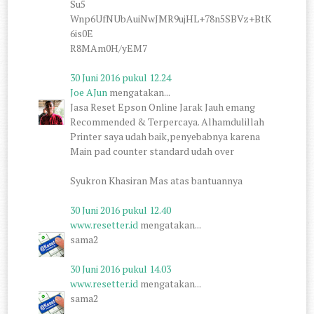
Su5
Wnp6UfNUbAuiNwJMR9ujHL+78n5SBVz+BtK
6is0E
R8MAm0H/yEM7
30 Juni 2016 pukul 12.24
Joe AJun
mengatakan...
Jasa Reset Epson Online Jarak Jauh emang
Recommended & Terpercaya. Alhamdulillah
Printer saya udah baik,penyebabnya karena
Main pad counter standard udah over
Syukron Khasiran Mas atas bantuannya
30 Juni 2016 pukul 12.40
www.resetter.id
mengatakan...
sama2
30 Juni 2016 pukul 14.03
www.resetter.id
mengatakan...
sama2