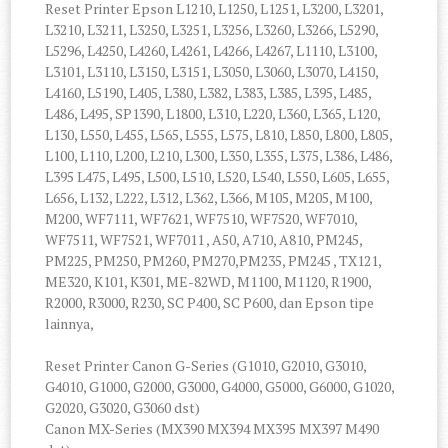
Reset Printer Epson L1210, L1250, L1251, L3200, L3201,
L3210, L3211, L3250, L3251, L3256, L3260, L3266, L5290,
L5296, L4250, L4260, L4261, L4266, L4267, L1110, L3100,
L3101, L3110, L3150, L3151, L3050, L3060, L3070, L4150,
L4160, L5190, L405, L380, L382, L383, L385, L395, L485,
L486, L495, SP1390, L1800, L310, L220, L360, L365, L120,
L130, L550, L455, L565, L555, L575, L810, L850, L800, L805,
L100, L110, L200, L210, L300, L350, L355, L375, L386, L486,
L395 L475, L495, L500, L510, L520, L540, L550, L605, L655,
L656, L132, L222, L312, L362, L366, M105, M205, M100,
M200, WF7111, WF7621, WF7510, WF7520, WF7010,
WF7511, WF7521, WF7011 , A50, A710, A810, PM245,
PM225, PM250, PM260, PM270,PM235, PM245 , TX121,
ME320, K101, K301, ME-82WD, M1100, M1120, R1900,
R2000, R3000, R230, SC P400, SC P600, dan Epson tipe
lainnya,
Reset Printer Canon G-Series (G1010, G2010, G3010,
G4010, G1000, G2000, G3000, G4000, G5000, G6000, G1020,
G2020, G3020, G3060 dst)
Canon MX-Series (MX390 MX394 MX395 MX397 M490