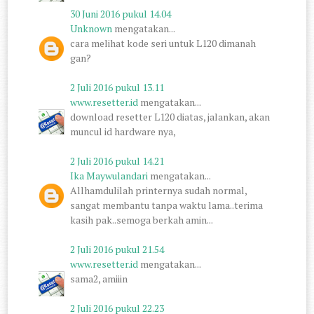
30 Juni 2016 pukul 14.04
Unknown
mengatakan...
cara melihat kode seri untuk L120 dimanah
gan?
2 Juli 2016 pukul 13.11
www.resetter.id
mengatakan...
download resetter L120 diatas, jalankan, akan
muncul id hardware nya,
2 Juli 2016 pukul 14.21
Ika Maywulandari
mengatakan...
Allhamdulilah printernya sudah normal,
sangat membantu tanpa waktu lama..terima
kasih pak..semoga berkah amin...
2 Juli 2016 pukul 21.54
www.resetter.id
mengatakan...
sama2, amiiin
2 Juli 2016 pukul 22.23