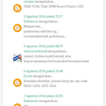
cavano
mengatakan...
9328-7C5B-7246-589B Reset Printer l120
2 Agustus 2016 pukul 22.57
Unknown
mengatakan...
Makasi om,..
printernya sdh bisa lg,..
recomended dah pokoknya,..
5 Agustus 2016 pukul 08.29
www.resetter.id
mengatakan...
sama2, terima kasih banyak atas
kepercayaannya bertransaksi bersama kami.
6 Agustus 2016 pukul 20.48
Ecem
mengatakan...
Selamün aleyküm . please help me .my code
3ED5-52FA-3375-5556
7 Agustus 2016 pukul 22.03
Unknown
mengatakan...
sip