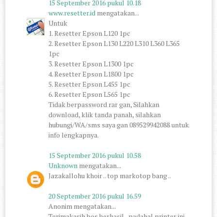
15 September 2016 pukul 10.18
www.resetter.id
mengatakan...
Untuk
1. Resetter Epson L120 1pc
2. Resetter Epson L130 L220 L310 L360 L365
1pc
3. Resetter Epson L1300 1pc
4. Resetter Epson L1800 1pc
5. Resetter Epson L455 1pc
6. Resetter Epson L565 1pc
Tidak berpassword rar gan, Silahkan
download, klik tanda panah, silahkan
hubungi/WA/sms saya gan 089529942088 untuk
info lengkapnya.
15 September 2016 pukul 10.58
Unknown
mengatakan...
Jazakallohu khoir .. top markotop bang ..
20 September 2016 pukul 16.59
Anonim mengatakan...
Terimakasih bos berhasil...padahal printer ini