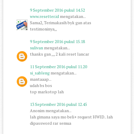
9 September 2016 pukul 14.52
www.resetter.id
mengatakan...
Sama2, Terimakasih byk gan atas
testimoninya,,
9 September 2016 pukul 15.18
sulivan
mengatakan...
thanks gan ,,, 2 kali reset lancar
11 September 2016 pukul 11.20
si_sableng
mengatakan...
mantaaap...
udah bs bos
top markotop lah
13 September 2016 pukul 12.45
Anonim mengatakan...
lah gimana saya mo beli+ request HWID.. lah
dipassword rar semua