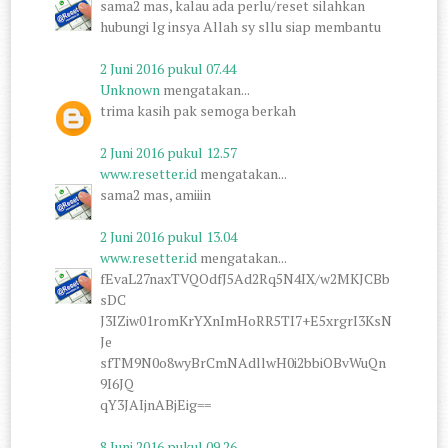
sama2 mas, kalau ada perlu/reset silahkan
hubungi lg insya Allah sy sllu siap membantu
2 Juni 2016 pukul 07.44
Unknown
mengatakan...
trima kasih pak semoga berkah
2 Juni 2016 pukul 12.57
www.resetter.id
mengatakan...
sama2 mas, amiiin
2 Juni 2016 pukul 13.04
www.resetter.id
mengatakan...
fEvaL27naxTVQOdfJ5Ad2Rq5N4IX/w2MKJCBb
sDC
J3IZiw01romKrYXnImHoRR5TI7+E5xrgrI3KsN
Je
sfTM9N0o8wyBrCmNAdllwH0i2bbiOBvWuQn
9I6JQ
qY3JAIjnABjEig==
8 Juni 2016 pukul 09.26